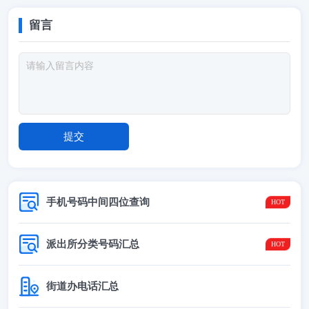
留言
手机号码中间四位查询
派出所分类号码汇总
街道办电话汇总