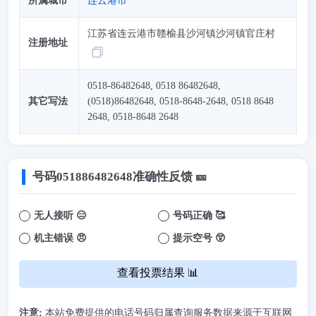
所属城市
连云港市
江苏省连云港市赣榆县沙河镇沙河镇官庄村
注册地址
0518-86482648, 0518 86482648,
其它写法
(0518)86482648, 0518-8648-2648, 0518 8648
2648, 0518-8648 2648
号码
051886482648
准确性反馈 🎫
无人接听 😑
号码正确 🥰
机主错误 😠
提示空号 😲
查看投票结果 📊
注意:
本站免费提供的电话号码归属查询服务数据来源于互联网