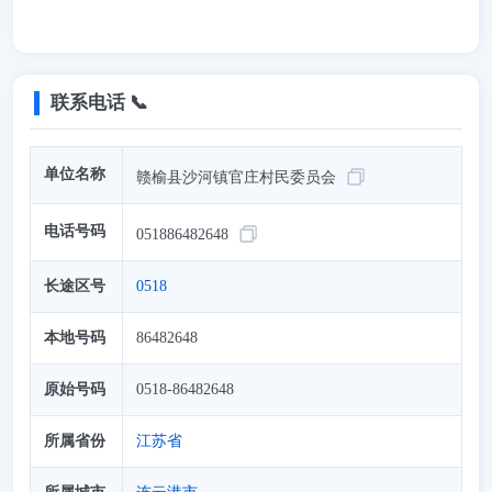
联系电话 📞
单位名称
赣榆县沙河镇官庄村民委员会
电话号码
051886482648
长途区号
0518
本地号码
86482648
原始号码
0518-86482648
所属省份
江苏省