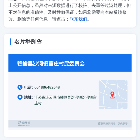
上公开信息，虽然对来源数据进行了校验、去重等过滤处理，但
不对信息的准确性、及时性做保证，如果您需要向本站反馈修
改、删除等任何信息，请点击：
联系我们
。
名片举例 📇