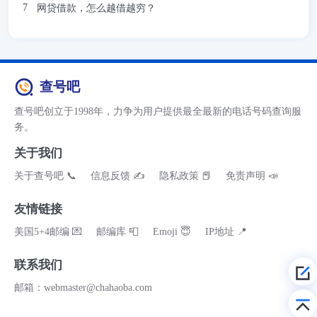
网贷借款，怎么越借越穷？
查号吧
查号吧创立于1998年，力争为用户提供最全最新的电话号码查询服
务。
关于我们
关于查号吧 📞
信息反馈 ✍
隐私政策 📕
免责声明 📣
友情链接
美国5+4邮编 💌
邮编库 📮
Emoji 😇
IP地址 📍
联系我们
邮箱：webmaster@chahaoba.com