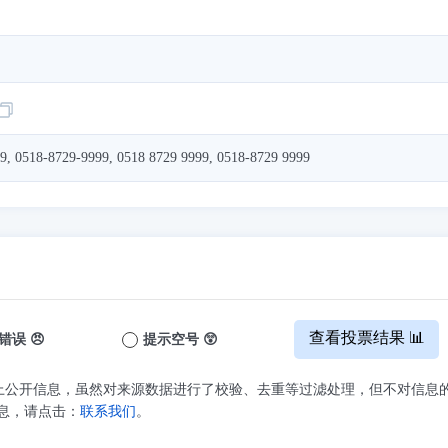
9, 0518-8729-9999, 0518 8729 9999, 0518-8729 9999
查看投票结果 📊
错误 😠
提示空号 😲
上公开信息，虽然对来源数据进行了校验、去重等过滤处理，但不对信息
息，请点击：
联系我们
。