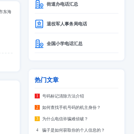
街道办电话汇总
市东海
退役军人事务局电话
全国小学电话汇总
热门文章
号码标记清除方法介绍
如何查找手机号码的机主身份？
为什么电信诈骗难侦破？
骗子是如何获取你的个人信息的？