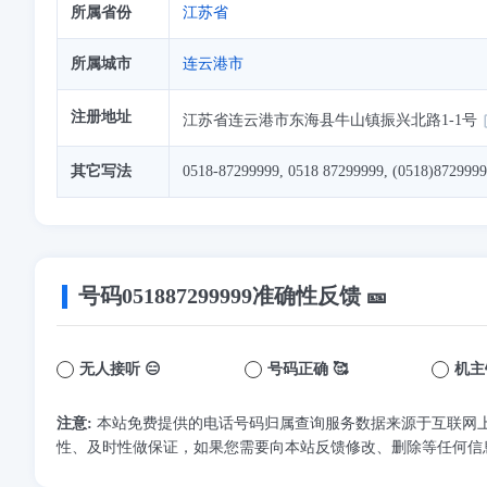
所属省份
江苏省
所属城市
连云港市
注册地址
江苏省连云港市东海县牛山镇振兴北路1-1号
其它写法
0518-87299999, 0518 87299999, (0518)8729999
号码
051887299999
准确性反馈 🎫
无人接听 😑
号码正确 🥰
机主
注意:
本站免费提供的电话号码归属查询服务数据来源于互联网
性、及时性做保证，如果您需要向本站反馈修改、删除等任何信