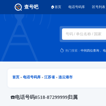
主菜单
查号吧
🏠首页
电话号码库
区号列表
跳转到主要内容
热门搜索：
中间四位查询
、
电
当前位置
首页
电话号码库
江苏省
连云港市
»
»
»
☎️电话号码0518-87299999归属