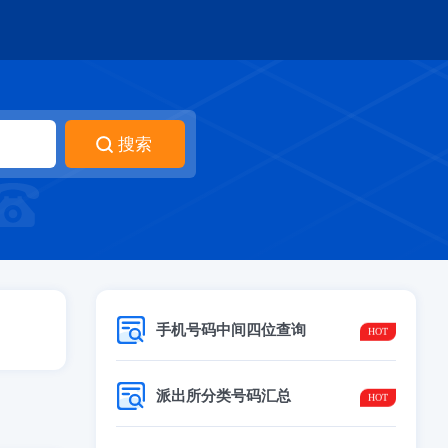
手机号码中间四位查询
派出所分类号码汇总