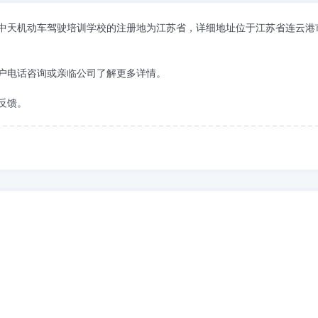
。东海县中天机动车驾驶培训学校的注册地为江苏省，详细地址位于江苏省连云港
户电话咨询或亲临公司了解更多详情。
反馈。