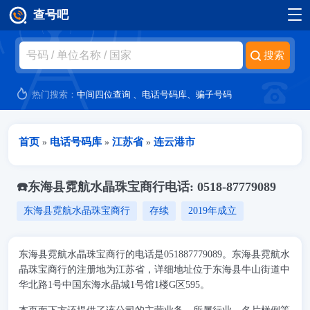
查号吧
跳转到主要内容
热门搜索：
中间四位查询
、
电话号码库
、
骗子号码
当前位置
首页
电话号码库
江苏省
连云港市
»
»
»
☎️东海县霓航水晶珠宝商行电话: 0518-87779089
东海县霓航水晶珠宝商行
存续
2019年成立
东海县霓航水晶珠宝商行的电话是051887779089。东海县霓航水
晶珠宝商行的注册地为江苏省，详细地址位于东海县牛山街道中
华北路1号中国东海水晶城1号馆1楼G区595。