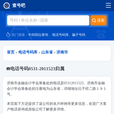
查号吧
跳转到主要内容
热门搜索：
中间四位查询
、
电话号码库
、
骗子号码
当前位置
首页
电话号码库
山东省
济南市
»
»
»
☎️电话号码0531-2011523归属
济南市金融会计学会筹备处的电话是05312011523。济南市金融
会计学会筹备处的注册地为山东省，详细地址位于经二路１９１
号。
本页面下方还提供了该公司的名片样例等更多信息，欢迎广大客
户电话咨询或亲临公司了解更多详情。