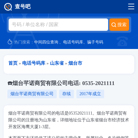
查号吧
跳转到主要内容
热门搜索：
中间四位查询
、
电话号码库
、
骗子号码
当前位置
首页
电话号码库
山东省
烟台市
»
»
»
☎️烟台芊诺商贸有限公司电话: 0535-2021111
烟台芊诺商贸有限公司
存续
2017年成立
烟台芊诺商贸有限公司的电话是05352021111。烟台芊诺商贸有
限公司的注册地为山东省，详细地址位于山东省烟台市经济技术
开发区海鹰大厦1-3层。