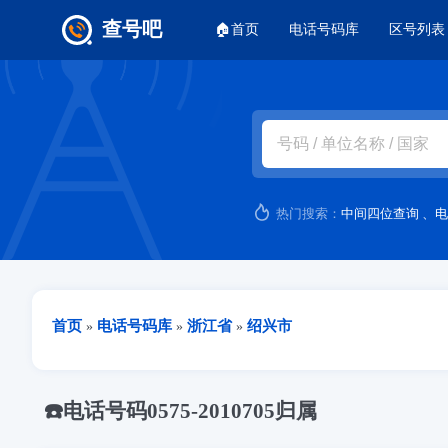
主菜单
查号吧
🏠首页
电话号码库
区号列表
跳转到主要内容
热门搜索：
中间四位查询
、
电
当前位置
首页
电话号码库
浙江省
绍兴市
»
»
»
☎️电话号码0575-2010705归属