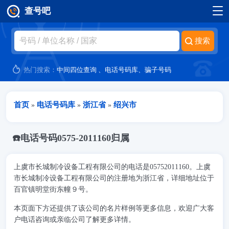
查号吧
跳转到主要内容
热门搜索：
中间四位查询
、
电话号码库
、
骗子号码
当前位置
首页
电话号码库
浙江省
绍兴市
»
»
»
☎️电话号码0575-2011160归属
上虞市长城制冷设备工程有限公司的电话是05752011160。上虞
市长城制冷设备工程有限公司的注册地为浙江省，详细地址位于
百官镇明堂街东幢９号。
本页面下方还提供了该公司的名片样例等更多信息，欢迎广大客
户电话咨询或亲临公司了解更多详情。