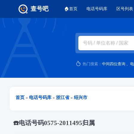
主菜单
查号吧
🏠首页
电话号码库
区号列表
跳转到主要内容
热门搜索：
中间四位查询
、
电
当前位置
首页
电话号码库
浙江省
绍兴市
»
»
»
☎️电话号码0575-2011495归属