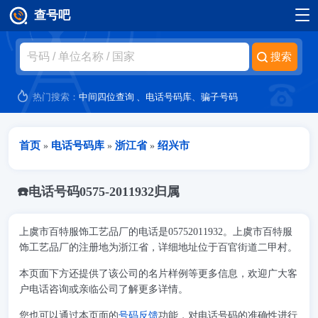
查号吧
跳转到主要内容
热门搜索：
中间四位查询
、
电话号码库
、
骗子号码
当前位置
首页
电话号码库
浙江省
绍兴市
»
»
»
☎️电话号码0575-2011932归属
上虞市百特服饰工艺品厂的电话是05752011932。上虞市百特服
饰工艺品厂的注册地为浙江省，详细地址位于百官街道二甲村。
本页面下方还提供了该公司的名片样例等更多信息，欢迎广大客
户电话咨询或亲临公司了解更多详情。
您也可以通过本页面的
号码反馈
功能，对电话号码的准确性进行