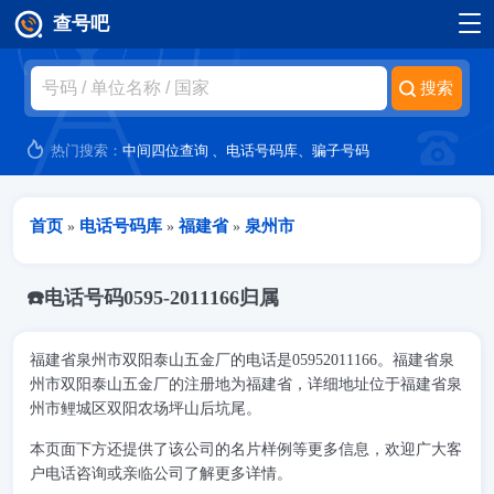
查号吧
跳转到主要内容
热门搜索：
中间四位查询
、
电话号码库
、
骗子号码
当前位置
首页
电话号码库
福建省
泉州市
»
»
»
☎️电话号码0595-2011166归属
福建省泉州市双阳泰山五金厂的电话是05952011166。福建省泉
州市双阳泰山五金厂的注册地为福建省，详细地址位于福建省泉
州市鲤城区双阳农场坪山后坑尾。
本页面下方还提供了该公司的名片样例等更多信息，欢迎广大客
户电话咨询或亲临公司了解更多详情。