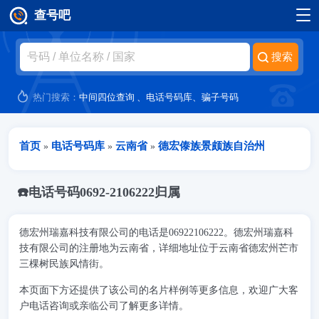
查号吧
跳转到主要内容
热门搜索：
中间四位查询
、
电话号码库
、
骗子号码
当前位置
首页
电话号码库
云南省
德宏傣族景颇族自治州
»
»
»
☎️电话号码0692-2106222归属
德宏州瑞嘉科技有限公司的电话是06922106222。德宏州瑞嘉科
技有限公司的注册地为云南省，详细地址位于云南省德宏州芒市
三棵树民族风情街。
本页面下方还提供了该公司的名片样例等更多信息，欢迎广大客
户电话咨询或亲临公司了解更多详情。