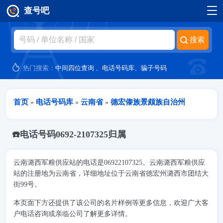
查号吧
跳转到主要内容
热门搜索：
中间四位查询
、
电话号码库
、
骗子号码
当前位置
首页
电话号码库
云南省
德宏傣族景颇族自治州
»
»
»
☎️电话号码0692-2107325归属
云南潞西军粮供应站的电话是06922107325。云南潞西军粮供应
站的注册地为云南省，详细地址位于云南省德宏州潞西市团结大
街99号。
本页面下方还提供了该公司的名片样例等更多信息，欢迎广大客
户电话咨询或亲临公司了解更多详情。