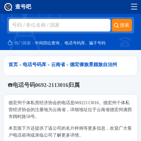
查号吧
跳转到主要内容
热门搜索：
中间四位查询
、
电话号码库
、
骗子号码
当前位置
首页
电话号码库
云南省
德宏傣族景颇族自治州
»
»
»
☎️电话号码0692-2113016归属
德宏州个体私营经济协会的电话是06922113016。德宏州个体私
营经济协会的注册地为云南省，详细地址位于云南省德宏州潞西
市阔时路58号。
本页面下方还提供了该公司的名片样例等更多信息，欢迎广大客
户电话咨询或亲临公司了解更多详情。