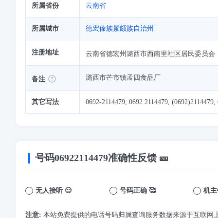
所属省份
云南省
所属城市
德宏傣族景颇族自治州
注册地址
云南省德宏州潞西市西南里社区居民委员会
潞西市芒市镇孟四食品厂
备注
其它写法
0692-2114479, 0692 2114479, (0692)2114479, 
号码
06922114479
准确性反馈 🎫
无人接听 😑
号码正确 🥰
机主
注意:
本站免费提供的电话号码归属查询服务数据来源于互联网