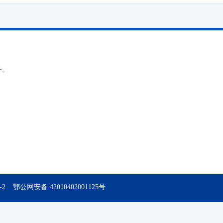
务。
-2
鄂公网安备 42010402001125号