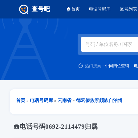
主菜单
查号吧
🏠首页
电话号码库
区号列表
跳转到主要内容
热门搜索：
中间四位查询
、
电
当前位置
首页
电话号码库
云南省
德宏傣族景颇族自治州
»
»
»
☎️电话号码0692-2114479归属