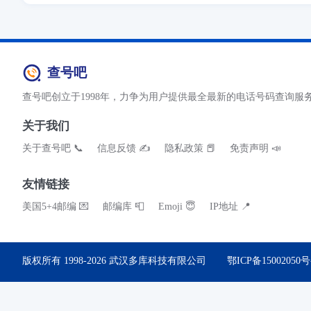
查号吧
查号吧创立于1998年，力争为用户提供最全最新的电话号码查询服
关于我们
关于查号吧 📞
信息反馈 ✍
隐私政策 📕
免责声明 📣
友情链接
美国5+4邮编 💌
邮编库 📮
Emoji 😇
IP地址 📍
版权所有 1998-2026
武汉多库科技有限公司
鄂ICP备15002050号