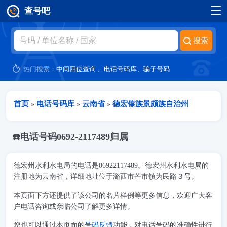
查号吧
跳转到主要内容
热门搜索：
中间四位查询
、
电话号码库
、
骗子号码
当前位置
首页
电话号码库
云南省
德宏傣族景颇族自治州
»
»
»
☎️电话号码0692-2117489归属
德宏州水利水电局的电话是06922117489。德宏州水利水电局的
注册地为云南省，详细地址位于潞西市芒市镇为民路３号。
本页面下方还提供了该公司的名片样例等更多信息，欢迎广大客
户电话咨询或亲临公司了解更多详情。
您也可以通过本页面的
号码反馈
功能，对电话号码的准确性进行