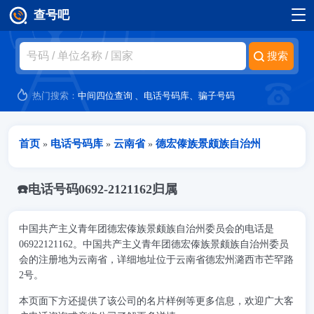
查号吧
跳转到主要内容
热门搜索：
中间四位查询
、
电话号码库
、
骗子号码
当前位置
首页
电话号码库
云南省
德宏傣族景颇族自治州
»
»
»
☎️电话号码0692-2121162归属
中国共产主义青年团德宏傣族景颇族自治州委员会的电话是
06922121162。中国共产主义青年团德宏傣族景颇族自治州委员
会的注册地为云南省，详细地址位于云南省德宏州潞西市芒罕路
2号。
本页面下方还提供了该公司的名片样例等更多信息，欢迎广大客