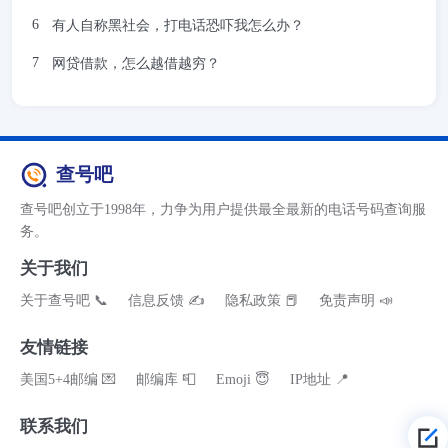
有人自称黑社会，打电话恐吓我怎么办？
网贷借款，怎么越借越穷？
查号吧
查号吧创立于1998年，力争为用户提供最全最新的电话号码查询服
务。
关于我们
关于查号吧 📞
信息反馈 ✍
隐私政策 📕
免责声明 📣
友情链接
美国5+4邮编 💌
邮编库 📮
Emoji 😇
IP地址 📍
联系我们