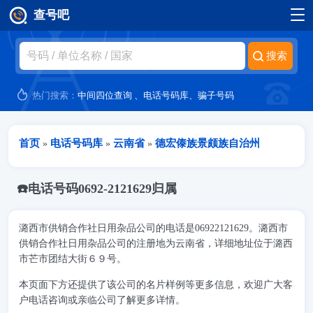
查号吧
跳转到主要内容
热门搜索：
中间四位查询
、
电话号码库
、
骗子号码
当前位置
首页
电话号码库
云南省
德宏傣族景颇族自治州
»
»
»
☎️电话号码0692-2121629归属
潞西市供销合作社日用杂品公司的电话是06922121629。潞西市
供销合作社日用杂品公司的注册地为云南省，详细地址位于潞西
市芒市团结大街６９号。
本页面下方还提供了该公司的名片样例等更多信息，欢迎广大客
户电话咨询或亲临公司了解更多详情。