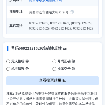
所属城市
德宏傣族景颇族自治州
注册地址
潞西市芒市团结大街６９号
0692-2121629, 0692 2121629, (0692)2121629,
其它写法
0692-212-1629, 0692 212 1629, 0692-212 1629
号码
06922121629
准确性反馈 🎫
无人接听 😑
号码正确 🥰
机主错误 😠
提示空号 😲
查看投票结果 📊
注意:
本站免费提供的电话号码归属查询服务数据来源于互联网
上公开信息，虽然对来源数据进行了校验、去重等过滤处理，但
不对信息的准确性、及时性做保证，如果您需要向本站反馈修