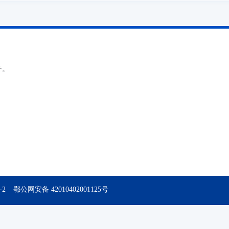
务。
-2
鄂公网安备 42010402001125号