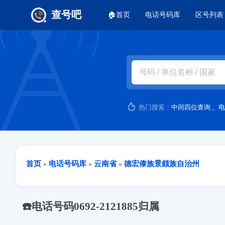
主菜单
查号吧
🏠首页
电话号码库
区号列表
跳转到主要内容
热门搜索：
中间四位查询
、
电
当前位置
首页
电话号码库
云南省
德宏傣族景颇族自治州
»
»
»
☎️电话号码0692-2121885归属