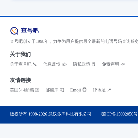
查号吧
查号吧创立于1998年，力争为用户提供最全最新的电话号码查询服
关于我们
关于查号吧 📞
信息反馈 ✍
隐私政策 📕
免责声明 📣
友情链接
美国5+4邮编 💌
邮编库 📮
Emoji 😇
IP地址 📍
版权所有 1998-2026
武汉多库科技有限公司
鄂ICP备15002050号