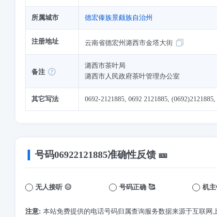
所属城市
德宏傣族景颇族自治州
注册地址
云南省德宏州潞西市金塔大街
潞西市茶叶局
备注
潞西市人民政府茶叶管理办公室
其它写法
0692-2121885, 0692 2121885, (0692)2121885,
号码
06922121885
准确性反馈 🎫
无人接听 😑
号码正确 🥰
机主
注意:
本站免费提供的电话号码归属查询服务数据来源于互联网