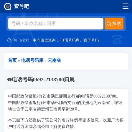
查号吧
跳转到主要内容
热门搜索：
中间四位查询
、
电话号码库
、
骗子号码
当前位置
首页
电话号码库
云南省
»
»
☎️电话号码0692-2138780归属
中国邮政储蓄银行(芒市勐巴娜西支行)的电话是06922138780。
中国邮政储蓄银行(芒市勐巴娜西支行)的注册地为云南省，详细
地址位于云南省德宏州芒市勇罕街28号。
本页面下方还提供了该公司的名片样例等更多信息，欢迎广大客
户电话咨询或亲临公司了解更多详情。