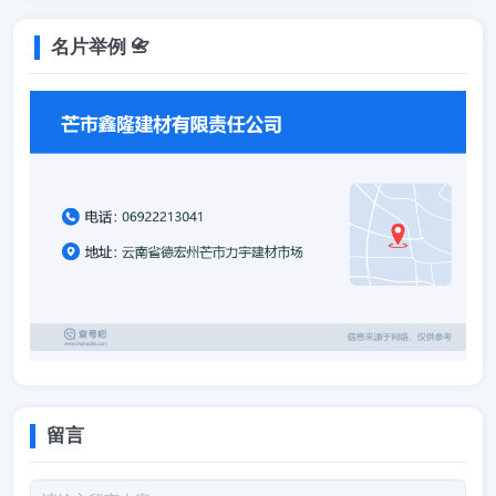
名片举例 📇
留言