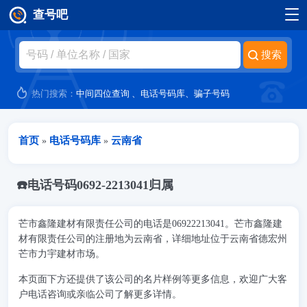
查号吧
跳转到主要内容
热门搜索：
中间四位查询
、
电话号码库
、
骗子号码
当前位置
首页
电话号码库
云南省
»
»
☎️电话号码0692-2213041归属
芒市鑫隆建材有限责任公司的电话是06922213041。芒市鑫隆建
材有限责任公司的注册地为云南省，详细地址位于云南省德宏州
芒市力宇建材市场。
本页面下方还提供了该公司的名片样例等更多信息，欢迎广大客
户电话咨询或亲临公司了解更多详情。