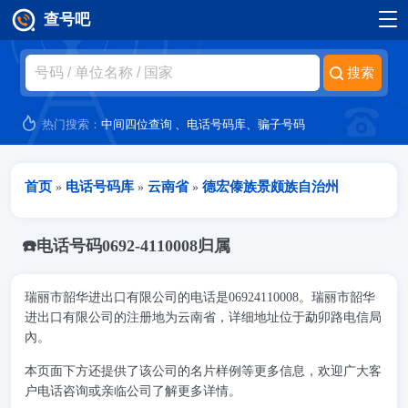
查号吧
跳转到主要内容
热门搜索：
中间四位查询
、
电话号码库
、
骗子号码
当前位置
首页
电话号码库
云南省
德宏傣族景颇族自治州
»
»
»
☎️电话号码0692-4110008归属
瑞丽市韶华进出口有限公司的电话是06924110008。瑞丽市韶华
进出口有限公司的注册地为云南省，详细地址位于勐卯路电信局
內。
本页面下方还提供了该公司的名片样例等更多信息，欢迎广大客
户电话咨询或亲临公司了解更多详情。