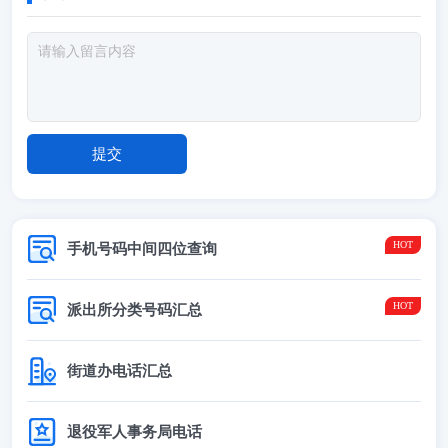
手机号码中间四位查询
派出所分类号码汇总
街道办电话汇总
退役军人事务局电话