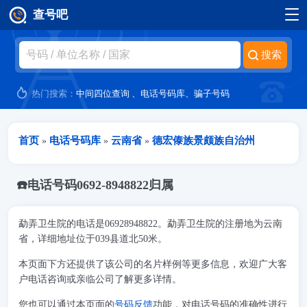
查号吧
跳转到主要内容
热门搜索：
中间四位查询
、
电话号码库
、
骗子号码
当前位置
首页
电话号码库
云南省
德宏傣族景颇族自治州
»
»
»
☎️电话号码0692-8948822归属
勐弄卫生院的电话是06928948822。勐弄卫生院的注册地为云南
省，详细地址位于039县道北50米。
本页面下方还提供了该公司的名片样例等更多信息，欢迎广大客
户电话咨询或亲临公司了解更多详情。
您也可以通过本页面的
号码反馈
功能，对电话号码的准确性进行