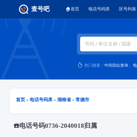
主菜单
查号吧
🏠首页
电话号码库
区号列表
跳转到主要内容
热门搜索：
中间四位查询
、
电
当前位置
首页
电话号码库
湖南省
常德市
»
»
»
☎️电话号码0736-2040018归属