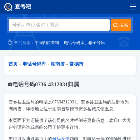
查号吧
跳转到主要内容
热门搜索：
中间四位查询
、
电话号码库
、
骗子号码
当前位置
首页
电话号码库
湖南省
常德市
»
»
»
☎️电话号码0736-4312031归属
安乡县卫生局的电话是07364312031。安乡县卫生局的注册地为
湖南省，详细地址位于湖南省常德市安乡县城关镇五总。
本页面下方还提供了该公司的名片样例等更多信息，欢迎广大客
户电话咨询或亲临公司了解更多详情。
您也可以通过本页面的
号码反馈
功能，对电话号码的准确性进行