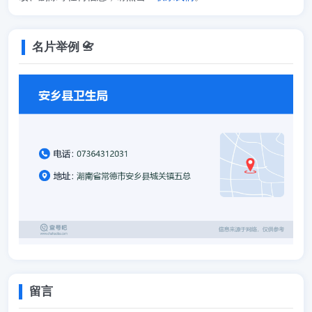
名片举例 📇
留言