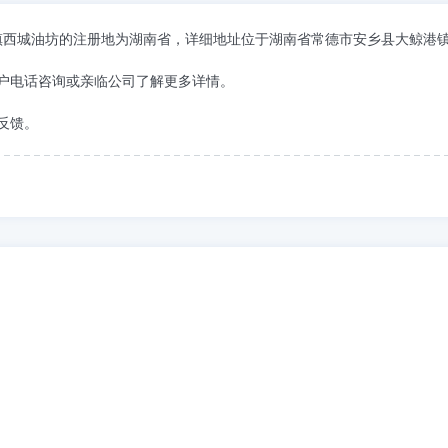
大鲸港镇西城油坊的注册地为湖南省，详细地址位于湖南省常德市安乡县大鲸港
户电话咨询或亲临公司了解更多详情。
反馈。