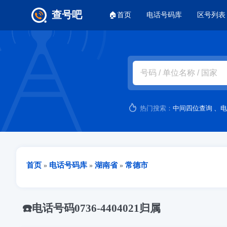
主菜单
查号吧
🏠首页
电话号码库
区号列表
跳转到主要内容
热门搜索：
中间四位查询
、
电
当前位置
首页
电话号码库
湖南省
常德市
»
»
»
☎️电话号码0736-4404021归属