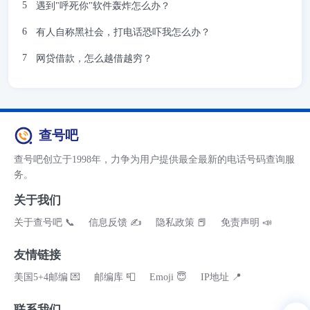
遇到"呼死你"软件轰炸怎么办？
有人自称黑社会，打电话恐吓我怎么办？
网贷借款，怎么越借越穷？
查号吧
查号吧创立于1998年，力争为用户提供最全最新的电话号码查询服
务。
关于我们
关于查号吧 📞
信息反馈 ✍
隐私政策 📕
免责声明 📣
友情链接
美国5+4邮编 💌
邮编库 📮
Emoji 😇
IP地址 📍
联系我们