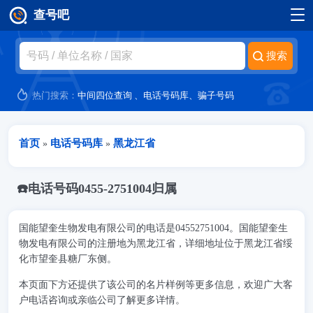
查号吧
跳转到主要内容
热门搜索：
中间四位查询
、
电话号码库
、
骗子号码
当前位置
首页
电话号码库
黑龙江省
»
»
☎️电话号码0455-2751004归属
国能望奎生物发电有限公司的电话是04552751004。国能望奎生
物发电有限公司的注册地为黑龙江省，详细地址位于黑龙江省绥
化市望奎县糖厂东侧。
本页面下方还提供了该公司的名片样例等更多信息，欢迎广大客
户电话咨询或亲临公司了解更多详情。