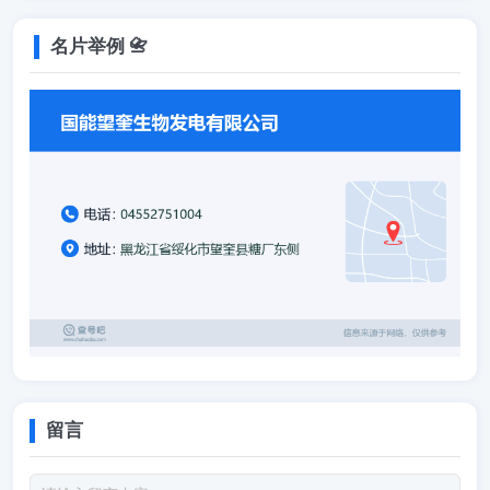
名片举例 📇
留言