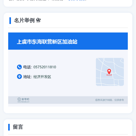
名片举例 📇
留言