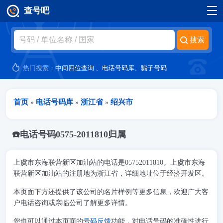
查号吧
跳转到主要内容
热门搜索：
中间四位查询
、
电话号码库
、
骗子号码
当前位置
首页
电话号码库
浙江省
绍兴市
»
»
»
☎️电话号码0575-2011810归属
上虞市东海联营新区加油站的电话是05752011810。上虞市东海
联营新区加油站的注册地为浙江省，详细地址位于经济开发区。
本页面下方还提供了该公司的名片样例等更多信息，欢迎广大客
户电话咨询或亲临公司了解更多详情。
您也可以通过本页面的
号码反馈
功能，对电话号码的准确性进行