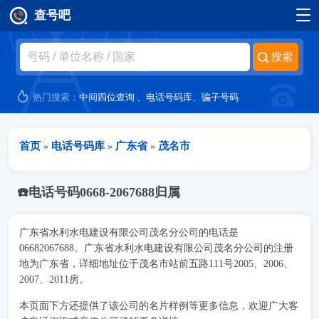
查号吧
跳转到主要内容
热门搜索：
中间四位查询
、
电话号码库
、
骗子号码
当前位置
首页
电话号码库
广东省
茂名市
»
»
»
☎️电话号码0668-2067688归属
广东省水利水电建设有限公司茂名分公司的电话是
06682067688。广东省水利水电建设有限公司茂名分公司的注册
地为广东省，详细地址位于茂名市站前五路111号2005、2006、
2007、2011房。
本页面下方还提供了该公司的名片样例等更多信息，欢迎广大客