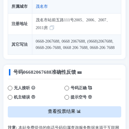
所属城市
茂名市
茂名市站前五路111号2005、2006、2007、
注册地址
2011房
0668-2067688, 0668 2067688, (0668)2067688,
其它写法
0668-206-7688, 0668 206 7688, 0668-206 7688
号码
06682067688
准确性反馈 🎫
无人接听 😑
号码正确 🥰
机主错误 😠
提示空号 😲
查看投票结果 📊
注意:
本站免费提供的电话号码归属查询服务数据来源于互联网