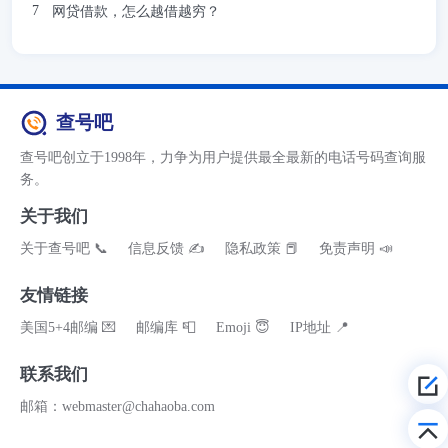
网贷借款，怎么越借越穷？
查号吧
查号吧创立于1998年，力争为用户提供最全最新的电话号码查询服
务。
关于我们
关于查号吧 📞
信息反馈 ✍
隐私政策 📕
免责声明 📣
友情链接
美国5+4邮编 💌
邮编库 📮
Emoji 😇
IP地址 📍
联系我们
邮箱：webmaster@chahaoba.com